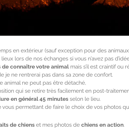
mps en extérieur (sauf exception pour des animaux 
lieux lors de nos échanges si vous n’avez pas d’idée
 de connaître votre animal
mais s’il est craintif ou ré
 je ne rentrerai pas dans sa zone de confort.
re animal ne peut pas être détaché,
sition qui se retire très facilement en post-traitemen
ure en général 45 minutes
selon le lieu.
e vous permettant de faire le choix de vos photos qu
aits de chiens
et mes photos de
chiens en action
.