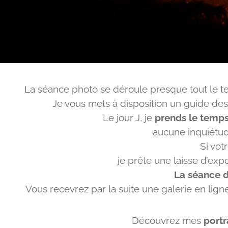
La séance photo se déroule presque tout le te
Je vous mets à disposition un guide des 
Le jour J, je
prends le temps
aucune inquiétude
Si vot
je prête une laisse d’expo
La séance d
Vous recevrez par la suite une galerie en lign
Découvrez mes
portr