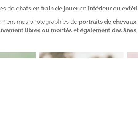
ies de
chats en train de jouer
en
intérieur ou extér
lement mes photographies de
portraits de chevaux
vement libres ou montés
et
également des ânes
.
T
ÉQUIDÉ