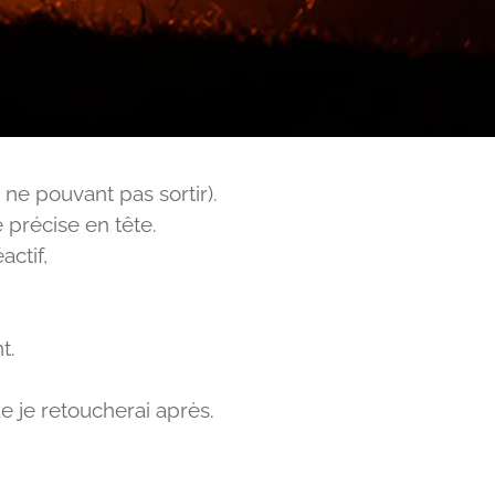
ne pouvant pas sortir).
 précise en tête.
actif,
t.
e je retoucherai après.